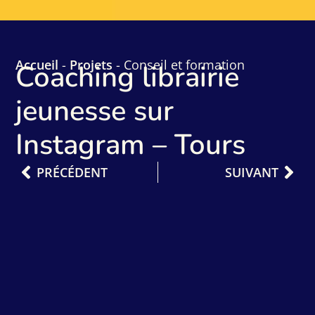
Accueil
-
Projets
-
Conseil et formation
Coaching librairie
jeunesse sur
Instagram – Tours
PRÉCÉDENT
SUIVANT